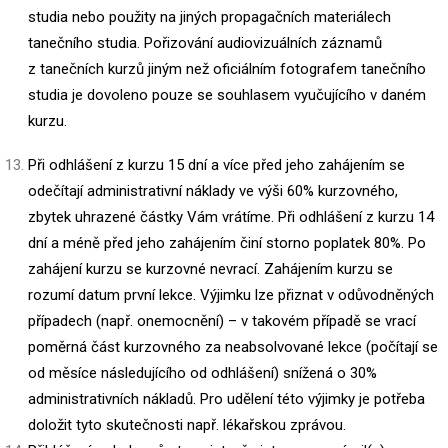
studia nebo použity na jiných propagačních materiálech
tanečního studia. Pořizování audiovizuálních záznamů
z tanečních kurzů jiným než oficiálním fotografem tanečního
studia je dovoleno pouze se souhlasem vyučujícího v daném
kurzu.
Při odhlášení z kurzu 15 dní a více před jeho zahájením se
odečítají administrativní náklady ve výši 60% kurzovného,
zbytek uhrazené částky Vám vrátíme. Při odhlášení z kurzu 14
dní a méně před jeho zahájením činí storno poplatek 80%. Po
zahájení kurzu se kurzovné nevrací. Zahájením kurzu se
rozumí datum první lekce. Výjimku lze přiznat v odůvodněných
případech (např. onemocnění) – v takovém případě se vrací
poměrná část kurzovného za neabsolvované lekce (počítají se
od měsíce následujícího od odhlášení) snížená o 30%
administrativních nákladů. Pro udělení této výjimky je potřeba
doložit tyto skutečnosti např. lékařskou zprávou.