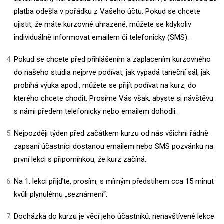
platba odešla v pořádku z Vašeho účtu. Pokud se chcete
ujistit, že máte kurzovné uhrazené, můžete se kdykoliv
individuálně informovat emailem či telefonicky (SMS).
Pokud se chcete před přihlášením a zaplacením kurzovného
do našeho studia nejprve podívat, jak vypadá taneční sál, jak
probíhá výuka apod., můžete se přijít podívat na kurz, do
kterého chcete chodit. Prosíme Vás však, abyste si návštěvu
s námi předem telefonicky nebo emailem dohodli.
Nejpozději týden před začátkem kurzu od nás všichni řádně
zapsaní účastníci dostanou emailem nebo SMS pozvánku na
první lekci s připomínkou, že kurz začíná.
Na 1. lekci přijďte, prosím, s mírným předstihem cca 15 minut
kvůli plynulému „seznámení“.
Docházka do kurzu je věcí jeho účastníků, nenavštívené lekce