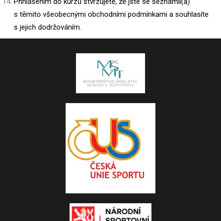
Přihlášením do kurzů stvrzujete, že jste se seznámil(a)
s těmito všeobecnými obchodními podmínkami a souhlasíte
s jejich dodržováním.