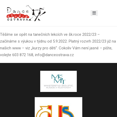
Těšíme se opět na tanečních lekcích ve šk.roce 2022/23 –
začínáme s výukou v týdnu od 5.9.2022. Platný rozvrh 2022/23 již na
našich www – viz „kurzy pro děti“. Cokoliv Vám není jasné – pište,
volejte 603 872 168, info@danceostrava.cz