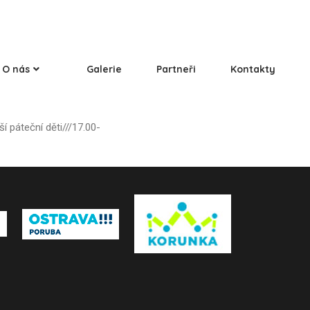
O nás
Galerie
Partneři
Kontakty
 páteční děti///17.00-