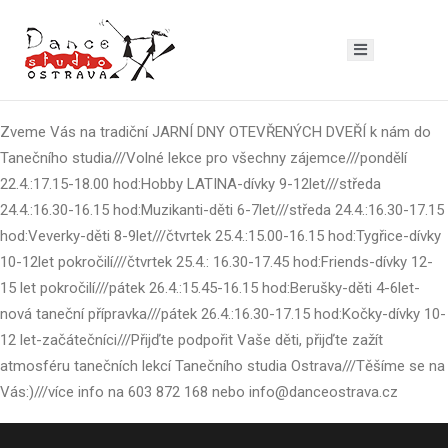
Zveme Vás na tradiční JARNÍ DNY OTEVŘENÝCH DVEŘÍ k nám do
Tanečního studia///Volné lekce pro všechny zájemce///pondělí
22.4.:17.15-18.00 hod:Hobby LATINA-dívky 9-12let///středa
24.4.:16.30-16.15 hod:Muzikanti-děti 6-7let///středa 24.4.:16.30-17.15
hod:Veverky-děti 8-9let///čtvrtek 25.4.:15.00-16.15 hod:Tygřice-dívky
10-12let pokročilí///čtvrtek 25.4.: 16.30-17.45 hod:Friends-dívky 12-
15 let pokročilí///pátek 26.4.:15.45-16.15 hod:Berušky-děti 4-6let-
nová taneční přípravka///pátek 26.4.:16.30-17.15 hod:Kočky-dívky 10-
12 let-začátečníci///Přijďte podpořit Vaše děti, přijďte zažít
atmosféru tanečních lekcí Tanečního studia Ostrava///Těšíme se na
Vás:)///více info na 603 872 168 nebo info@danceostrava.cz