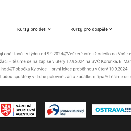
Kurzy pro děti
Kurzy pro dospělé
ají opět tančit v týdnu od 9.9.2024///Veškeré info již odešlo na Vaše e
žáci – těšíme se na zápise v úterý 17.9.2024 na SVČ Korunka, B. Ma
0 hod///Pobočka Kyjovice – první lekce proběhnou v úterý 10.9.2024 –
 budou spuštěny v druhé polovině září a začátkem října///Těšíme se 