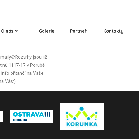
O nás
Galerie
Partneři
Kontakty
maily///Rozvrhy jsou již
rtinů 1117/17 v Porubě
 info přitančí na Vaše
na Vás:)