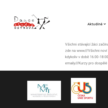
Aktuálně
Všichni stávající žáci začín
zde na www///Všichni noví 
kdykoliv v době 16.00-18.0
emaily///Kurzy pro dospělé