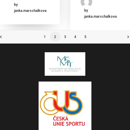
by
by
janka.marschalkova
janka.marschalkova
1
2
3
4
5