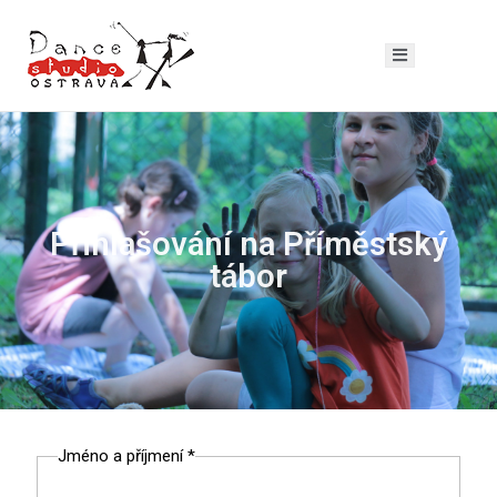
Přihlašování na Příměstský
tábor
Jméno a příjmení
*