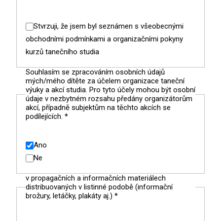
Stvrzuji, že jsem byl seznámen s všeobecnými
obchodními podmínkami a organizačními pokyny
kurzů tanečního studia
Souhlasím se zpracováním osobních údajů
mých/mého dítěte za účelem organizace taneční
výuky a akcí studia. Pro tyto účely mohou být osobní
údaje v nezbytném rozsahu předány organizátorům
akcí, případně subjektům na těchto akcích se
podílejících.
*
Ano
Ne
v propagačních a informačních materiálech
distribuovaných v listinné podobě (informační
brožury, letáčky, plakáty aj.)
*