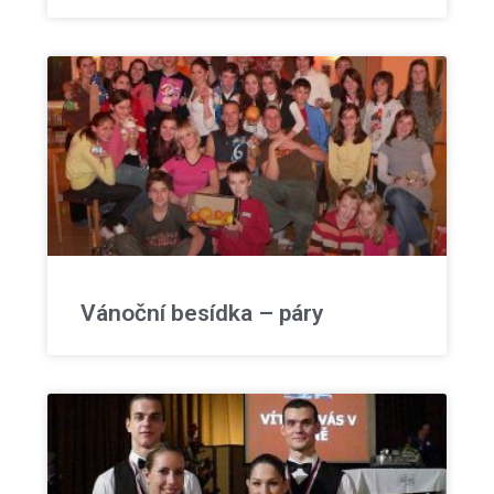
Vánoční besídka – páry